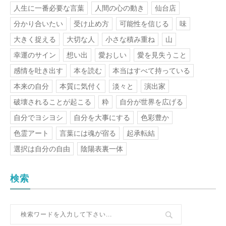
人生に一番必要な言葉
人間の心の動き
仙台店
分かり合いたい
受け止め方
可能性を信じる
味
大きく捉える
大切な人
小さな積み重ね
山
幸運のサイン
想い出
愛おしい
愛を見失うこと
感情を吐き出す
本を読む
本当はすべて持っている
本来の自分
本質に気付く
淡々と
演出家
破壊されることが起こる
粋
自分が世界を広げる
自分でヨシヨシ
自分を大事にする
色彩豊か
色霊アート
言葉には魂が宿る
起承転結
選択は自分の自由
陰陽表裏一体
検索