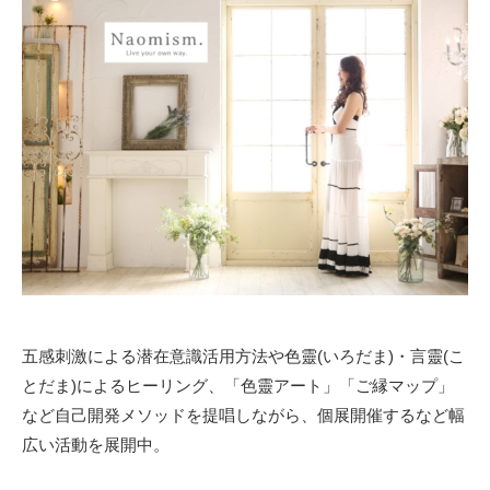
五感刺激による潜在意識活用方法や色靈(いろだま)・言靈(こ
とだま)によるヒーリング、「色靈アート」「ご縁マップ」
など自己開発メソッドを提唱しながら、個展開催するなど幅
広い活動を展開中。