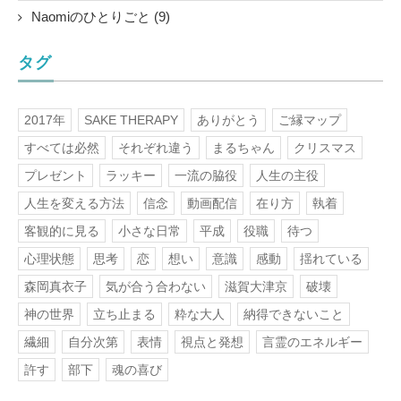
Naomiのひとりごと (9)
タグ
2017年
SAKE THERAPY
ありがとう
ご縁マップ
すべては必然
それぞれ違う
まるちゃん
クリスマス
プレゼント
ラッキー
一流の脇役
人生の主役
人生を変える方法
信念
動画配信
在り方
執着
客観的に見る
小さな日常
平成
役職
待つ
心理状態
思考
恋
想い
意識
感動
揺れている
森岡真衣子
気が合う合わない
滋賀大津京
破壊
神の世界
立ち止まる
粋な大人
納得できないこと
繊細
自分次第
表情
視点と発想
言霊のエネルギー
許す
部下
魂の喜び