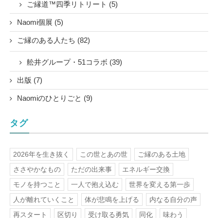
ご縁道™四季リトリート (5)
Naomi個展 (5)
ご縁のある人たち (82)
舩井グループ・51コラボ (39)
出版 (7)
Naomiのひとりごと (9)
タグ
2026年を生き抜く
この世とあの世
ご縁のある土地
ささやかなもの
ただの出来事
エネルギー交換
モノを持つこと
一人で抱え込む
世界を変える第一歩
人が離れていくこと
体が悲鳴を上げる
内なる自分の声
再スタート
区切り
受け取る勇気
同化
味わう