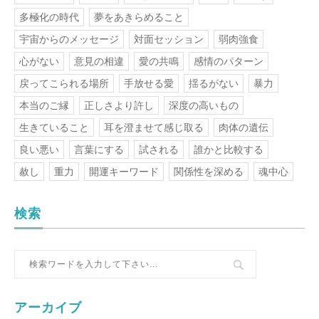
多極化の時代
夢をあきらめること
宇宙からのメッセージ
対面セッション
弱肉強食
心がない
意見の相違
愛の共鳴
感情のパターン
戻ってこられる場所
手放せる愛
揺るがない
暴力
本当のご縁
正しさより許し
深度の高いもの
生きていること
耳を澄ませて感じ取る
肉体の遺伝
良い悪い
言葉にする
試される
誰かと比較する
赦し
重力
開運キーワード
関係性を深める
魂中心
検索
アーカイブ