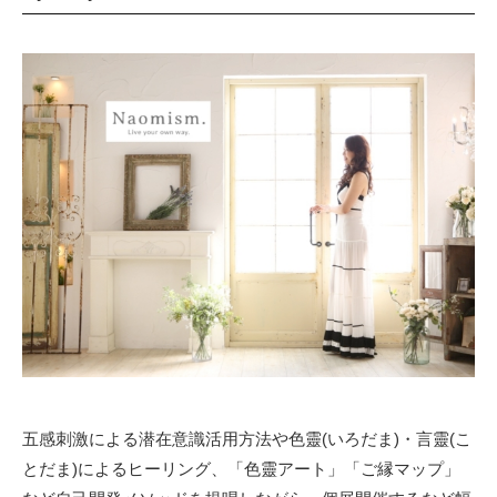
五感刺激による潜在意識活用方法や色靈(いろだま)・言靈(こ
とだま)によるヒーリング、「色靈アート」「ご縁マップ」