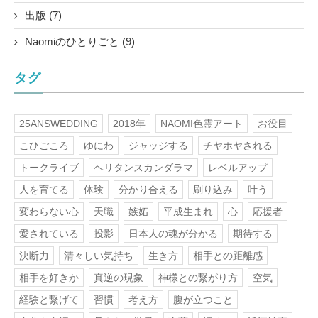
出版 (7)
Naomiのひとりごと (9)
タグ
25ANSWEDDING
2018年
NAOMI色霊アート
お役目
こひごころ
ゆにわ
ジャッジする
チヤホヤされる
トークライブ
ヘリタンスカンダラマ
レベルアップ
人を育てる
体験
分かり合える
刷り込み
叶う
変わらない心
天職
嫉妬
平成生まれ
心
応援者
愛されている
投影
日本人の魂が分かる
期待する
決断力
清々しい気持ち
生き方
相手との距離感
相手を好きか
真逆の現象
神様との繋がり方
空気
経験と繋げて
習慣
考え方
腹が立つこと