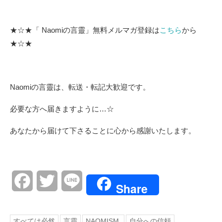
★☆★「 Naomiの言靈」無料メルマガ登録は
こちら
から
★☆★
Naomiの言靈は、転送・転記大歓迎です。
必要な方へ届きますように…☆
あなたから届けて下さることに心から感謝いたします。
Facebook
Twitter
Line
Share
すべては必然
言靈
NAOMISM.
自分への信頼