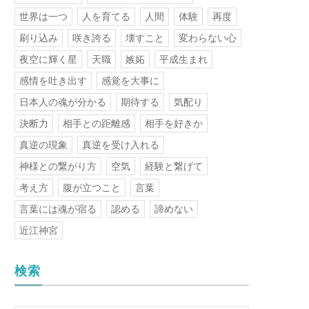
世界は一つ
人を育てる
人間
体験
再度
刷り込み
咲き誇る
壊すこと
変わらない心
夜空に輝く星
天職
嫉妬
平成生まれ
感情を吐き出す
感覚を大事に
日本人の魂が分かる
期待する
気配り
決断力
相手との距離感
相手を好きか
真逆の現象
真逆を受け入れる
神様との繋がり方
空気
経験と繋げて
考え方
腹が立つこと
言葉
言葉には魂が宿る
認める
諦めない
近江神宮
検索