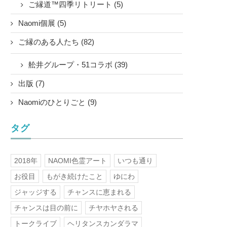
ご縁道™四季リトリート (5)
Naomi個展 (5)
ご縁のある人たち (82)
舩井グループ・51コラボ (39)
出版 (7)
Naomiのひとりごと (9)
タグ
2018年
NAOMI色霊アート
いつも通り
お役目
もがき続けたこと
ゆにわ
ジャッジする
チャンスに恵まれる
チャンスは目の前に
チヤホヤされる
トークライブ
ヘリタンスカンダラマ