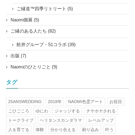
ご縁道™四季リトリート (5)
Naomi個展 (5)
ご縁のある人たち (82)
舩井グループ・51コラボ (39)
出版 (7)
Naomiのひとりごと (9)
タグ
25ANSWEDDING
2018年
NAOMI色霊アート
お役目
こひごころ
ゆにわ
ジャッジする
チヤホヤされる
トークライブ
ヘリタンスカンダラマ
レベルアップ
人を育てる
体験
分かり合える
刷り込み
叶う