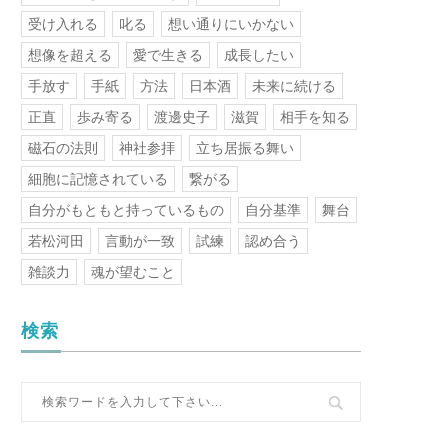
受け入れる
叱る
想い通りにいかない
想像を超える
愛で生きる
成長したい
手放す
手紙
方法
日本酒
未来に続ける
正直
歩み寄る
渡邊史子
滋賀
相手を知る
磁石の法則
神社参拝
立ち居振る舞い
細胞に記憶されている
繋がる
自分がもともと持っているもの
自分基準
舞台
若松河田
言動が一致
試練
認め合う
雑談力
魂が望むこと
検索