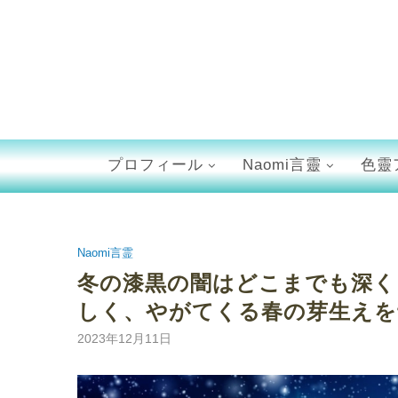
プロフィール
Naomi言靈
色靈
Naomi言霊
冬の漆黒の闇はどこまでも深く
しく、やがてくる春の芽生えを
2023年12月11日