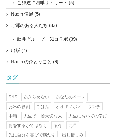
ご縁道™四季リトリート (5)
Naomi個展 (5)
ご縁のある人たち (82)
舩井グループ・51コラボ (39)
出版 (7)
Naomiのひとりごと (9)
タグ
SNS
あきらめない
あなたのペース
お米の役割
ごはん
オオポノポノ
ランチ
中庸
人生で一番大切な人
人生においての学び
何をするかではなく
依存
元旦
先に自分を喜びで満たす
出し惜しみ