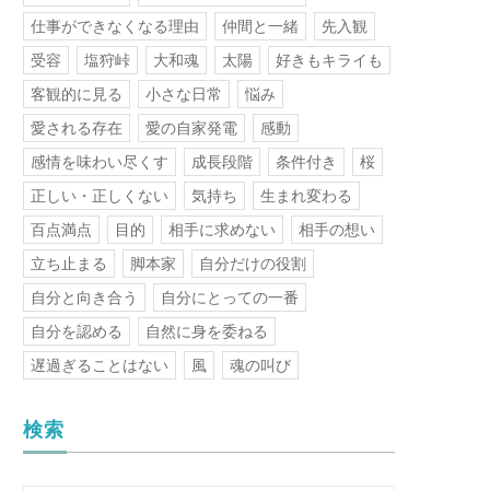
仕事ができなくなる理由
仲間と一緒
先入観
受容
塩狩峠
大和魂
太陽
好きもキライも
客観的に見る
小さな日常
悩み
愛される存在
愛の自家発電
感動
感情を味わい尽くす
成長段階
条件付き
桜
正しい・正しくない
気持ち
生まれ変わる
百点満点
目的
相手に求めない
相手の想い
立ち止まる
脚本家
自分だけの役割
自分と向き合う
自分にとっての一番
自分を認める
自然に身を委ねる
遅過ぎることはない
風
魂の叫び
検索