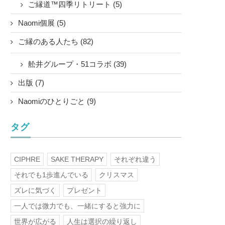
ご縁道™四季リトリート (5)
Naomi個展 (5)
ご縁のある人たち (82)
舩井グループ・51コラボ (39)
出版 (7)
Naomiのひとりごと (9)
タグ
CIPHRE
SAKE THERAPY
それぞれ違う
それでも1歩進んでいる
クリスマス
ズレに気づく
プレゼント
一人では微力でも、一緒にすると強力に
世界が広がる
人生は選択の繰り返し