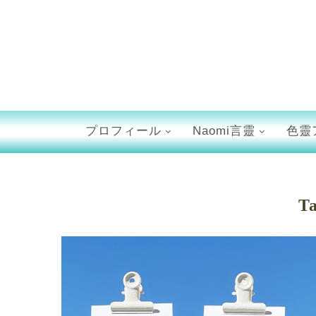
プロフィール
Naomi言靈
色靈
T