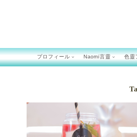
プロフィール
Naomi言靈
色靈
T