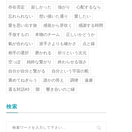
存在否定
寂しかった
強がり
心配するなら
忘れられない
想い描いた通り
愛したい
愛を思い出す旅
感覚から芽吹く
感謝する時間
手放すもの
本物のチーム
正しいかどうか
氣が合わない
派手さよりも確かさ
点と線
相手の選択
磨かれる
祈りという次元
空っぽ
純粋な繋がり
終わらせる強さ
自分が自分と繋がる
自分という宇宙の舵
褒めてねぎらう
誰かの答え
調律
遠慮
還る対話#3
隙
響き合いのご縁
検索