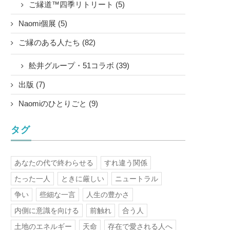
ご縁道™四季リトリート (5)
Naomi個展 (5)
ご縁のある人たち (82)
舩井グループ・51コラボ (39)
出版 (7)
Naomiのひとりごと (9)
タグ
あなたの代で終わらせる
すれ違う関係
たった一人
ときに厳しい
ニュートラル
争い
些細な一言
人生の豊かさ
内側に意識を向ける
前触れ
合う人
土地のエネルギー
天命
存在で愛される人へ