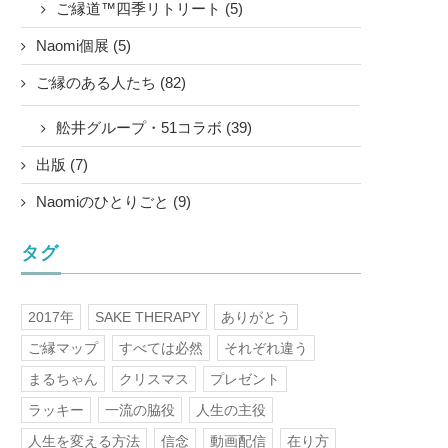
ご縁道™四季リトリート (5)
Naomi個展 (5)
ご縁のある人たち (82)
舩井グループ・51コラボ (39)
出版 (7)
Naomiのひとりごと (9)
タグ
2017年
SAKE THERAPY
ありがとう
ご縁マップ
すべては必然
それぞれ違う
まるちゃん
クリスマス
プレゼント
ラッキー
一流の脇役
人生の主役
人生を変える方法
信念
動画配信
在り方