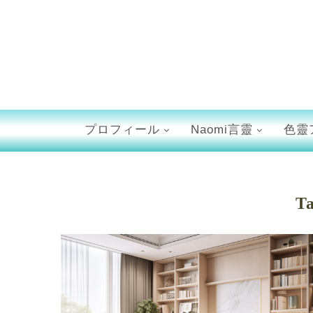
プロフィール
Naomi言靈
色靈
T