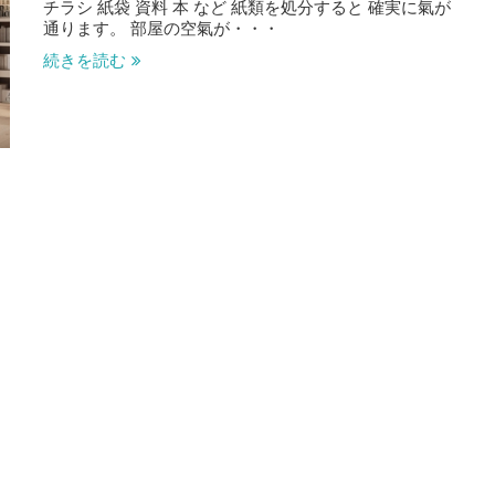
チラシ 紙袋 資料 本 など 紙類を処分すると 確実に氣が
通ります。 部屋の空氣が・・・
続きを読む