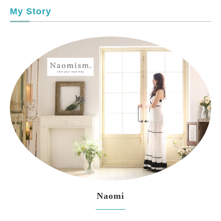
My Story
Naomi