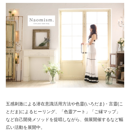
五感刺激による潜在意識活用方法や色靈(いろだま)・言靈(こ
とだま)によるヒーリング、「色靈アート」「ご縁マップ」
など自己開発メソッドを提唱しながら、個展開催するなど幅
広い活動を展開中。