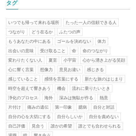
タグ
いつでも帰って来れる場所
たった一人の信頼できる人
つながり
どう在るか
ふたつの声
もうあなたの中にある
ゴールを決めない
体力
出会いの意味
受け取ること
命
命のつながり
変わりたくない人
夏至
小宇宙
心から湧き上がる笑顔
心に響く言葉
想像力
意見お違い
感じきる
感じていること
感情を言葉にする
新たな旅のはじまり
時空を超えて響きあう
機会
流れに乗りたいとき
浄化のプロセス
海外
深みは無駄が作る
熱意
片付け
痛みの遺伝
第一印象
臆病
自分と対話
自分の心を大切にする
自分らしいか
自分を責めない
自己評価
見合う
誰かの希望
誰とでも合わせられる
退職
鏡
響き合う