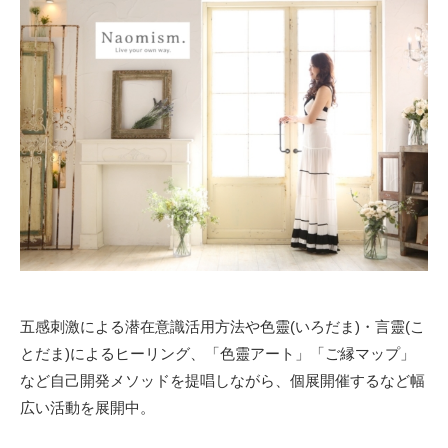
五感刺激による潜在意識活用方法や色靈(いろだま)・言靈(こ
とだま)によるヒーリング、「色靈アート」「ご縁マップ」
など自己開発メソッドを提唱しながら、個展開催するなど幅
広い活動を展開中。