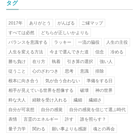
タグ
2017年
ありがとう
がんばる
ご縁マップ
すべては必然
どちらが正しいかよりも
バランスを意識する
ラッキー
一流の脇役
人生の主役
人生を変える方法
今まで選んできた道
信念
冷める
勝ち負け
在り方
執着
引き算の選択
強い人
従うこと
心のざわつき
思考
意識
排除
根本に向き合う
気が合う合わない
準備をする日
相手が見えている世界を想像する
破壊
神の世界
粋な大人
経験を受け入れる
繊細
繊細さ
自分が可哀想
自分の感覚
自分の感覚を信じて選ぶ時代
表情
言霊のエネルギー
許す
誰を照らす？
量子力学
関わる
願い事よりも感謝
魂との再会