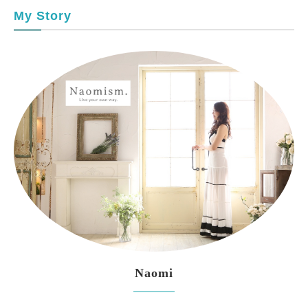
My Story
Naomi