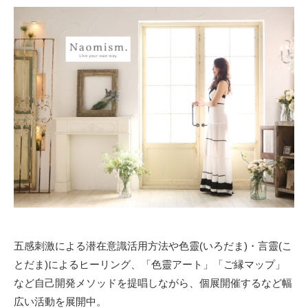
五感刺激による潜在意識活用方法や色靈(いろだま)・言靈(こ
とだま)によるヒーリング、「色靈アート」「ご縁マップ」
など自己開発メソッドを提唱しながら、個展開催するなど幅
広い活動を展開中。