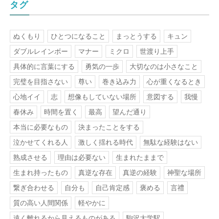
タグ
ぬくもり
ひとつになること
まっとうする
キュン
ダブルレインボー
マナー
ミクロ
世渡り上手
具体的に言葉にする
勇気の一歩
大切なのは小さなこと
完璧を目指さない
尊い
巻き込み力
心が重くなるとき
心地イイ
志
想像もしていない場所
意図する
我慢
春休み
時間を置く
最高
望んだ通り
本当に必要なもの
決まったことをする
泣かせてくれる人
激しく揺れる時代
無駄な経験はない
熟成させる
理由は必要ない
生まれたままで
生まれ持ったもの
真逆な存在
真逆の経験
神聖な場所
繋ぎ合わせる
自分も
自己肯定感
褒める
言禮
質の高い人間関係
軽やかに
遠く離れるから見えるものがある
駒沢大学駅