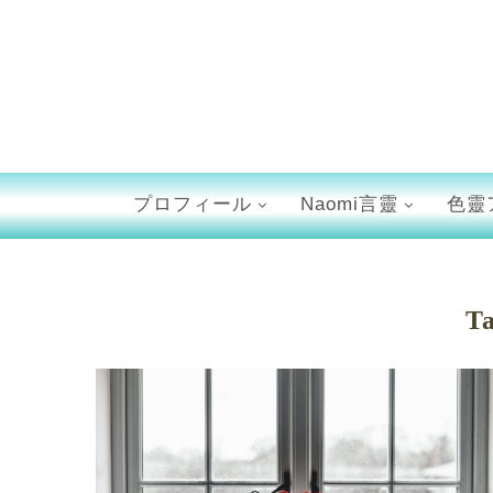
プロフィール
Naomi言靈
色靈
T