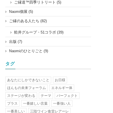
ご縁道™四季リトリート (5)
Naomi個展 (5)
ご縁のある人たち (82)
舩井グループ・51コラボ (39)
出版 (7)
Naomiのひとりごと (9)
タグ
あなたにしかできないこと
お日様
ほんもの未来フォーラム
エネルギー体
ステージが変わる
テーマ
パーフェクト
プラス
一番嬉しい言葉
一番強い人
一番美しい
三陸ワイン食堂レアーレ