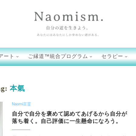
アート
ご縁道™統合プログラム
セラピー
ag:
本氣
Naomi言霊
自分で自分を褒めて認めてあげるから自分が
落ち着く。自己評価に一生懸命になろう。