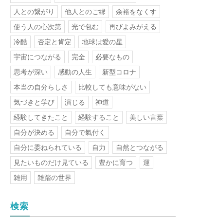
人との繋がり
他人とのご縁
余裕をなくす
使う人の心次第
光で包む
再びよみがえる
冷酷
否定と肯定
地球は愛の星
宇宙につながる
完全
必要なもの
思考が深い
感動の人生
新型コロナ
本当の自分らしさ
比較しても意味がない
気づきと学び
演じる
神道
経験してきたこと
経験すること
美しい言葉
自分が決める
自分で氣付く
自分に委ねられている
自力
自然とつながる
見たいものだけ見ている
豊かに育つ
運
雑用
雑踏の世界
検索