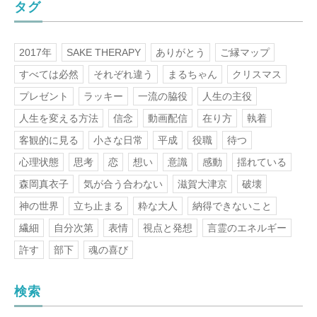
タグ
2017年
SAKE THERAPY
ありがとう
ご縁マップ
すべては必然
それぞれ違う
まるちゃん
クリスマス
プレゼント
ラッキー
一流の脇役
人生の主役
人生を変える方法
信念
動画配信
在り方
執着
客観的に見る
小さな日常
平成
役職
待つ
心理状態
思考
恋
想い
意識
感動
揺れている
森岡真衣子
気が合う合わない
滋賀大津京
破壊
神の世界
立ち止まる
粋な大人
納得できないこと
繊細
自分次第
表情
視点と発想
言霊のエネルギー
許す
部下
魂の喜び
検索