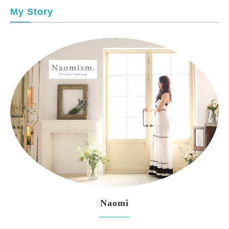
My Story
Naomi