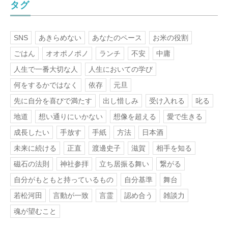
タグ
SNS
あきらめない
あなたのペース
お米の役割
ごはん
オオポノポノ
ランチ
不安
中庸
人生で一番大切な人
人生においての学び
何をするかではなく
依存
元旦
先に自分を喜びで満たす
出し惜しみ
受け入れる
叱る
地道
想い通りにいかない
想像を超える
愛で生きる
成長したい
手放す
手紙
方法
日本酒
未来に続ける
正直
渡邊史子
滋賀
相手を知る
磁石の法則
神社参拝
立ち居振る舞い
繋がる
自分がもともと持っているもの
自分基準
舞台
若松河田
言動が一致
言霊
認め合う
雑談力
魂が望むこと