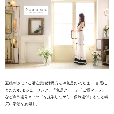
五感刺激による潜在意識活用方法や色靈(いろだま)・言靈(こ
とだま)によるヒーリング、「色靈アート」「ご縁マップ」
など自己開発メソッドを提唱しながら、個展開催するなど幅
広い活動を展開中。