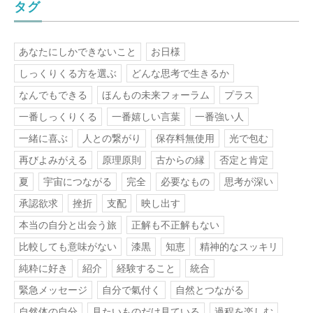
タグ
あなたにしかできないこと
お日様
しっくりくる方を選ぶ
どんな思考で生きるか
なんでもできる
ほんもの未来フォーラム
プラス
一番しっくりくる
一番嬉しい言葉
一番強い人
一緒に喜ぶ
人との繋がり
保存料無使用
光で包む
再びよみがえる
原理原則
古からの縁
否定と肯定
夏
宇宙につながる
完全
必要なもの
思考が深い
承認欲求
挫折
支配
映し出す
本当の自分と出会う旅
正解も不正解もない
比較しても意味がない
漆黒
知恵
精神的なスッキリ
純粋に好き
紹介
経験すること
統合
緊急メッセージ
自分で氣付く
自然とつながる
自然体の自分
見たいものだけ見ている
過程を楽しむ