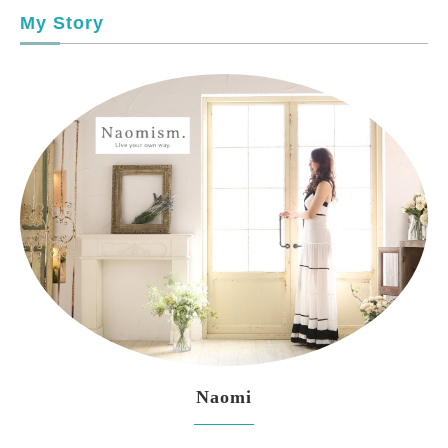
My Story
Naomi