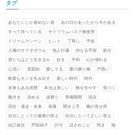
タグ
あなたにしか進めない道
あの日があったから今がある
すべて持っている
サイリウムハスク無使用
ドリームマシーン
ヒント
丁寧に
予祝
人種のサラダボウル
他人行儀
内なる宇宙
処分
君たちはどう生きるか
好き
平和
心が壊れる
心洗い
意図的
愛してる
愛の贈り物
戸惑い
斬新なモノを生み出す
新しい時代
時代
未来もある状態
本当は美しい
根を生やす
気づく
氣付き
決める
波乗り
準備期間
現在
現在・過去・未来
発展
聞き上手
腕の見せ所
自分にとっての最善の答え
自分にとって正しい答え
自己統合
芦田純子
許可
試されごと
閃き
陰