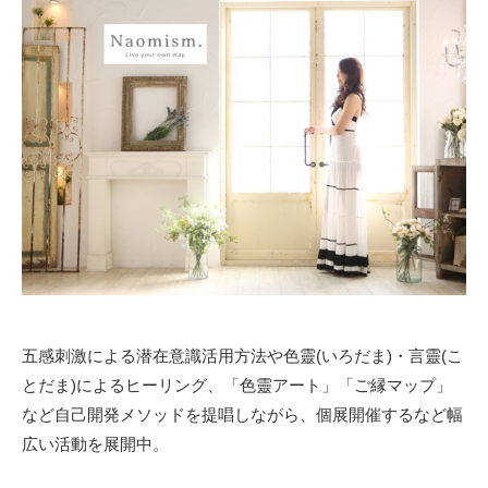
五感刺激による潜在意識活用方法や色靈(いろだま)・言靈(こ
とだま)によるヒーリング、「色靈アート」「ご縁マップ」
など自己開発メソッドを提唱しながら、個展開催するなど幅
広い活動を展開中。