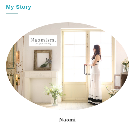
My Story
Naomi