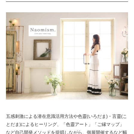
五感刺激による潜在意識活用方法や色靈(いろだま)・言靈(こ
とだま)によるヒーリング、「色靈アート」「ご縁マップ」
など自己開発メソッドを提唱しながら、個展開催するなど幅