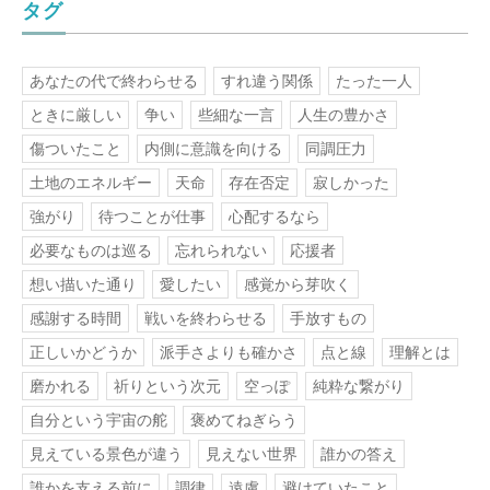
タグ
あなたの代で終わらせる
すれ違う関係
たった一人
ときに厳しい
争い
些細な一言
人生の豊かさ
傷ついたこと
内側に意識を向ける
同調圧力
土地のエネルギー
天命
存在否定
寂しかった
強がり
待つことが仕事
心配するなら
必要なものは巡る
忘れられない
応援者
想い描いた通り
愛したい
感覚から芽吹く
感謝する時間
戦いを終わらせる
手放すもの
正しいかどうか
派手さよりも確かさ
点と線
理解とは
磨かれる
祈りという次元
空っぽ
純粋な繋がり
自分という宇宙の舵
褒めてねぎらう
見えている景色が違う
見えない世界
誰かの答え
誰かを支える前に
調律
遠慮
避けていたこと