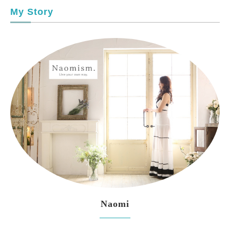
My Story
Naomi