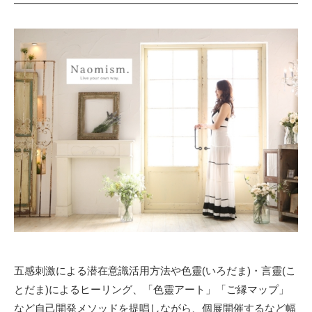
五感刺激による潜在意識活用方法や色靈(いろだま)・言靈(こ
とだま)によるヒーリング、「色靈アート」「ご縁マップ」
など自己開発メソッドを提唱しながら、個展開催するなど幅