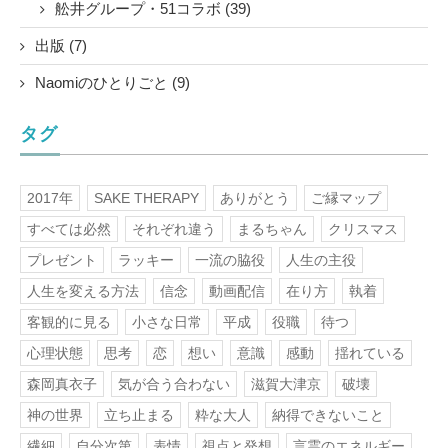
舩井グループ・51コラボ (39)
出版 (7)
Naomiのひとりごと (9)
タグ
2017年
SAKE THERAPY
ありがとう
ご縁マップ
すべては必然
それぞれ違う
まるちゃん
クリスマス
プレゼント
ラッキー
一流の脇役
人生の主役
人生を変える方法
信念
動画配信
在り方
執着
客観的に見る
小さな日常
平成
役職
待つ
心理状態
思考
恋
想い
意識
感動
揺れている
森岡真衣子
気が合う合わない
滋賀大津京
破壊
神の世界
立ち止まる
粋な大人
納得できないこと
繊細
自分次第
表情
視点と発想
言霊のエネルギー