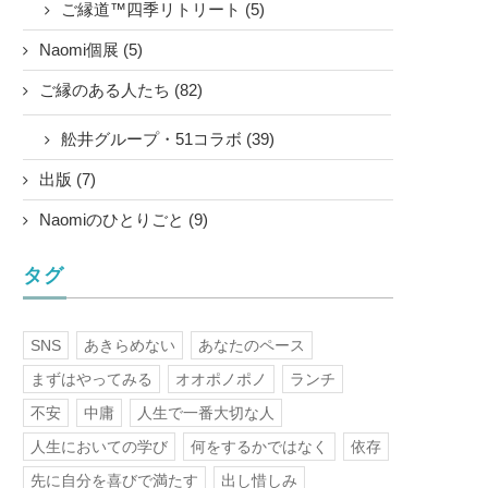
ご縁道™四季リトリート (5)
Naomi個展 (5)
ご縁のある人たち (82)
舩井グループ・51コラボ (39)
出版 (7)
Naomiのひとりごと (9)
タグ
SNS
あきらめない
あなたのペース
まずはやってみる
オオポノポノ
ランチ
不安
中庸
人生で一番大切な人
人生においての学び
何をするかではなく
依存
先に自分を喜びで満たす
出し惜しみ