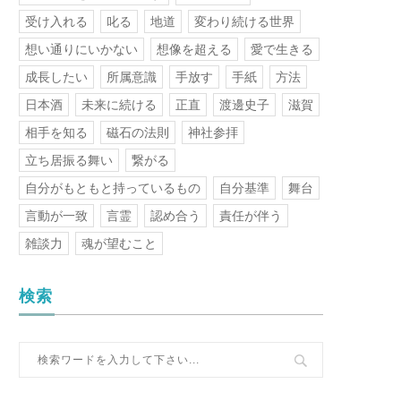
受け入れる
叱る
地道
変わり続ける世界
想い通りにいかない
想像を超える
愛で生きる
成長したい
所属意識
手放す
手紙
方法
日本酒
未来に続ける
正直
渡邊史子
滋賀
相手を知る
磁石の法則
神社参拝
立ち居振る舞い
繋がる
自分がもともと持っているもの
自分基準
舞台
言動が一致
言霊
認め合う
責任が伴う
雑談力
魂が望むこと
検索