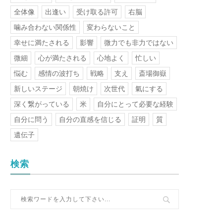
全体像
出逢い
受け取る許可
右脳
噛み合わない関係性
変わらないこと
幸せに満たされる
影響
微力でも非力ではない
微細
心が満たされる
心地よく
忙しい
悩む
感情の波打ち
戦略
支え
斎場御嶽
新しいステージ
朝焼け
次世代
氣にする
深く繋がっている
米
自分にとって必要な経験
自分に問う
自分の直感を信じる
証明
質
遺伝子
検索