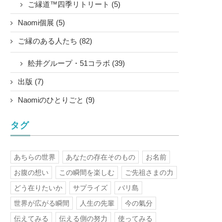
ご縁道™四季リトリート (5)
Naomi個展 (5)
ご縁のある人たち (82)
舩井グループ・51コラボ (39)
出版 (7)
Naomiのひとりごと (9)
タグ
あちらの世界
あなたの存在そのもの
お名前
お腹の想い
この瞬間を楽しむ
ご先祖さまの力
どう在りたいか
サプライズ
バリ島
世界が広がる瞬間
人生の先輩
今の氣分
伝えてみる
伝える側の努力
使ってみる