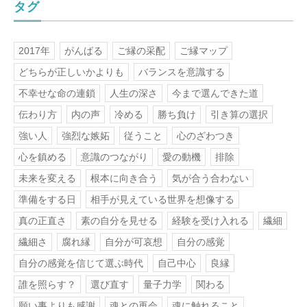
タグ
2017年
がんばる
ご縁の采配
ご縁マップ
どちらが正しいかよりも
バランスを意識する
不幸せな命の連鎖
人生の深さ
今まで選んできた道
伝わり方
内の声
冷める
勝ち負け
引き算の選択
強い人
強烈な嫉妬
従うこと
心のざわつき
心を鎮める
意識のつながり
愛の動機
排除
未来を変える
根本に向き合う
気が合う合わない
準備をする日
相手が見えている世界を想像する
真の正直さ
素の自分を見せる
経験を受け入れる
繊細
繊細さ
腐れ縁
自分が可哀想
自分の感覚
自分の感覚を信じて選ぶ時代
自己中心
良縁
誰を照らす？
選び直す
量子力学
関わる
願い事よりも感謝
魂との再会
魂に触れること