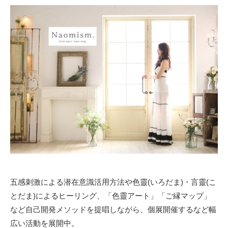
五感刺激による潜在意識活用方法や色靈(いろだま)・言靈(こ
とだま)によるヒーリング、「色靈アート」「ご縁マップ」
など自己開発メソッドを提唱しながら、個展開催するなど幅
広い活動を展開中。