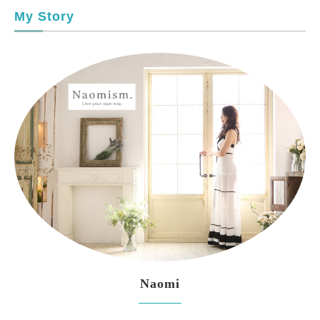
My Story
Naomi