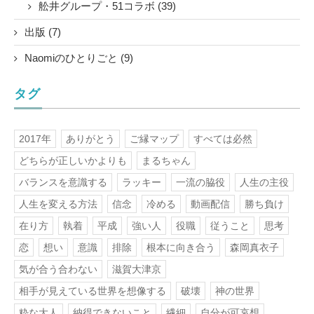
舩井グループ・51コラボ (39)
出版 (7)
Naomiのひとりごと (9)
タグ
2017年
ありがとう
ご縁マップ
すべては必然
どちらが正しいかよりも
まるちゃん
バランスを意識する
ラッキー
一流の脇役
人生の主役
人生を変える方法
信念
冷める
動画配信
勝ち負け
在り方
執着
平成
強い人
役職
従うこと
思考
恋
想い
意識
排除
根本に向き合う
森岡真衣子
気が合う合わない
滋賀大津京
相手が見えている世界を想像する
破壊
神の世界
粋な大人
納得できないこと
繊細
自分が可哀想