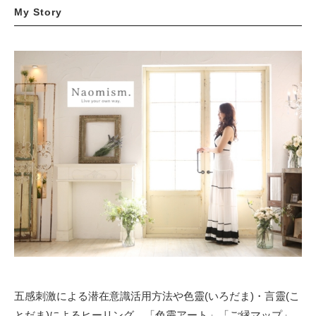
My Story
五感刺激による潜在意識活用方法や色靈(いろだま)・言靈(こ
とだま)によるヒーリング、「色靈アート」「ご縁マップ」