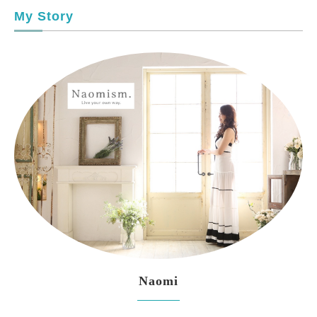
My Story
Naomi