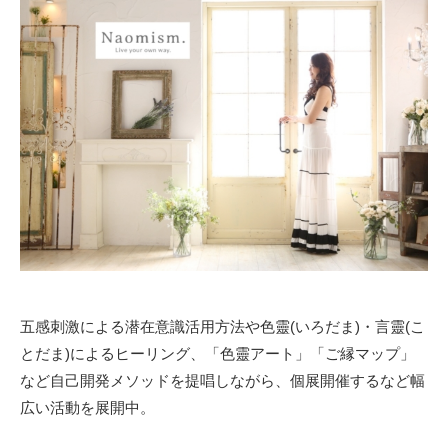
五感刺激による潜在意識活用方法や色靈(いろだま)・言靈(こ
とだま)によるヒーリング、「色靈アート」「ご縁マップ」
など自己開発メソッドを提唱しながら、個展開催するなど幅
広い活動を展開中。