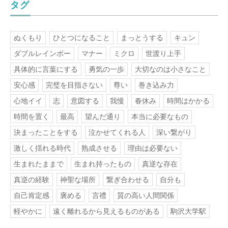
タグ
ぬくもり
ひとつになること
まっとうする
キュン
ダブルレインボー
マナー
ミクロ
世渡り上手
具体的に言葉にする
勇気の一歩
大切なのは小さなこと
安心感
完璧を目指さない
尊い
巻き込み力
心地イイ
志
意図する
我慢
春休み
時間はかかる
時間を置く
最高
望んだ通り
本当に必要なもの
決まったことをする
泣かせてくれる人
深い繋がり
激しく揺れる時代
熟成させる
理由は必要ない
生まれたままで
生まれ持ったもの
真逆な存在
真逆の経験
神聖な場所
繋ぎ合わせる
自分も
自己肯定感
褒める
言禮
質の高い人間関係
軽やかに
遠く離れるから見えるものがある
駒沢大学駅