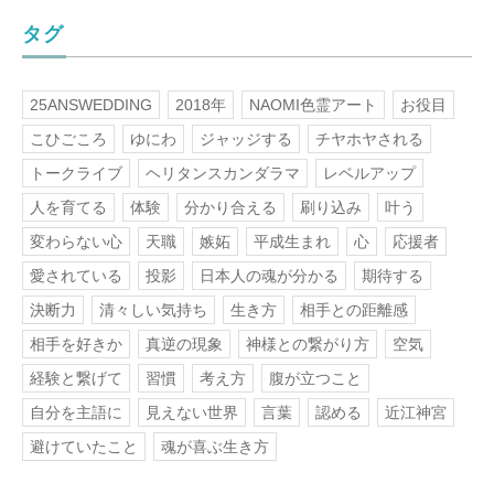
タグ
25ANSWEDDING
2018年
NAOMI色霊アート
お役目
こひごころ
ゆにわ
ジャッジする
チヤホヤされる
トークライブ
ヘリタンスカンダラマ
レベルアップ
人を育てる
体験
分かり合える
刷り込み
叶う
変わらない心
天職
嫉妬
平成生まれ
心
応援者
愛されている
投影
日本人の魂が分かる
期待する
決断力
清々しい気持ち
生き方
相手との距離感
相手を好きか
真逆の現象
神様との繋がり方
空気
経験と繋げて
習慣
考え方
腹が立つこと
自分を主語に
見えない世界
言葉
認める
近江神宮
避けていたこと
魂が喜ぶ生き方