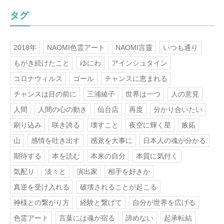
タグ
2018年
NAOMI色霊アート
NAOMI言靈
いつも通り
もがき続けたこと
ゆにわ
アインシュタイン
コロナウィルス
ゴール
チャンスに恵まれる
チャンスは目の前に
三浦綾子
世界は一つ
人の意見
人間
人間の心の動き
仙台店
再度
分かり合いたい
刷り込み
咲き誇る
壊すこと
夜空に輝く星
嫉妬
山
感情を吐き出す
感覚を大事に
日本人の魂が分かる
期待する
本を読む
本来の自分
本質に気付く
気配り
淡々と
演出家
相手を好きか
真逆を受け入れる
破壊されることが起こる
神様との繋がり方
経験と繋げて
自分が世界を広げる
色霊アート
言葉には魂が宿る
諦めない
起承転結