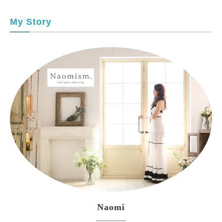
My Story
Naomi