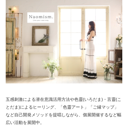
五感刺激による潜在意識活用方法や色靈(いろだま)・言靈(こ
とだま)によるヒーリング、「色靈アート」「ご縁マップ」
など自己開発メソッドを提唱しながら、個展開催するなど幅
広い活動を展開中。