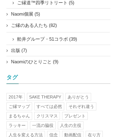
ご縁道™四季リトリート (5)
Naomi個展 (5)
ご縁のある人たち (82)
舩井グループ・51コラボ (39)
出版 (7)
Naomiのひとりごと (9)
タグ
2017年
SAKE THERAPY
ありがとう
ご縁マップ
すべては必然
それぞれ違う
まるちゃん
クリスマス
プレゼント
ラッキー
一流の脇役
人生の主役
人生を変える方法
信念
動画配信
在り方