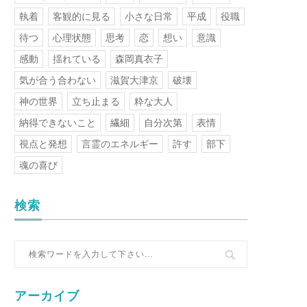
執着
客観的に見る
小さな日常
平成
役職
待つ
心理状態
思考
恋
想い
意識
感動
揺れている
森岡真衣子
気が合う合わない
滋賀大津京
破壊
神の世界
立ち止まる
粋な大人
納得できないこと
繊細
自分次第
表情
視点と発想
言霊のエネルギー
許す
部下
魂の喜び
検索
アーカイブ