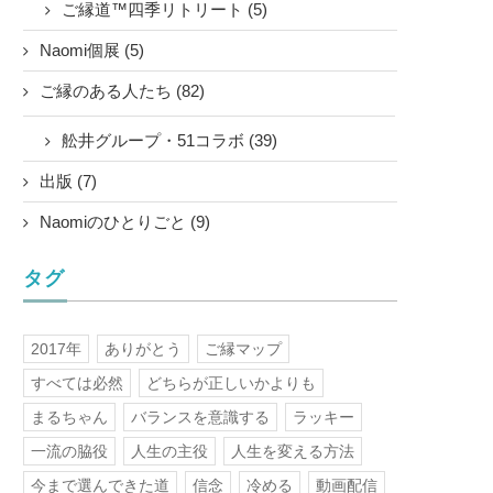
ご縁道™四季リトリート (5)
Naomi個展 (5)
ご縁のある人たち (82)
舩井グループ・51コラボ (39)
出版 (7)
Naomiのひとりごと (9)
タグ
2017年
ありがとう
ご縁マップ
すべては必然
どちらが正しいかよりも
まるちゃん
バランスを意識する
ラッキー
一流の脇役
人生の主役
人生を変える方法
今まで選んできた道
信念
冷める
動画配信