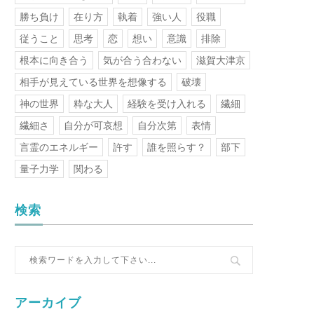
勝ち負け
在り方
執着
強い人
役職
従うこと
思考
恋
想い
意識
排除
根本に向き合う
気が合う合わない
滋賀大津京
相手が見えている世界を想像する
破壊
神の世界
粋な大人
経験を受け入れる
繊細
繊細さ
自分が可哀想
自分次第
表情
言霊のエネルギー
許す
誰を照らす？
部下
量子力学
関わる
検索
アーカイブ