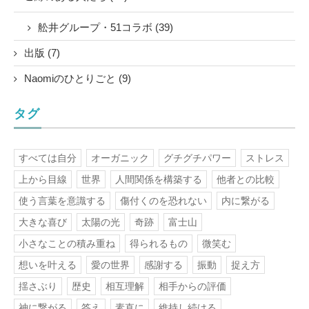
舩井グループ・51コラボ (39)
出版 (7)
Naomiのひとりごと (9)
タグ
すべては自分
オーガニック
グチグチパワー
ストレス
上から目線
世界
人間関係を構築する
他者との比較
使う言葉を意識する
傷付くのを恐れない
内に繋がる
大きな喜び
太陽の光
奇跡
富士山
小さなことの積み重ね
得られるもの
微笑む
想いを叶える
愛の世界
感謝する
振動
捉え方
揺さぶり
歴史
相互理解
相手からの評価
神に繋がる
答え
素直に
維持し続ける