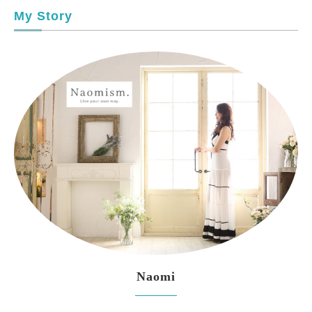
My Story
Naomi