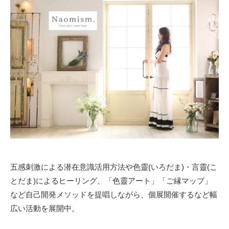
五感刺激による潜在意識活用方法や色靈(いろだま)・言靈(こ
とだま)によるヒーリング、「色靈アート」「ご縁マップ」
など自己開発メソッドを提唱しながら、個展開催するなど幅
広い活動を展開中。