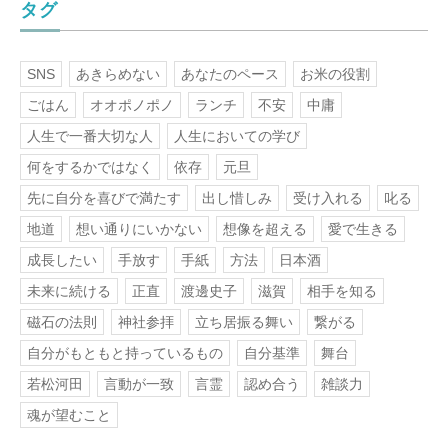
タグ
SNS
あきらめない
あなたのペース
お米の役割
ごはん
オオポノポノ
ランチ
不安
中庸
人生で一番大切な人
人生においての学び
何をするかではなく
依存
元旦
先に自分を喜びで満たす
出し惜しみ
受け入れる
叱る
地道
想い通りにいかない
想像を超える
愛で生きる
成長したい
手放す
手紙
方法
日本酒
未来に続ける
正直
渡邊史子
滋賀
相手を知る
磁石の法則
神社参拝
立ち居振る舞い
繋がる
自分がもともと持っているもの
自分基準
舞台
若松河田
言動が一致
言霊
認め合う
雑談力
魂が望むこと