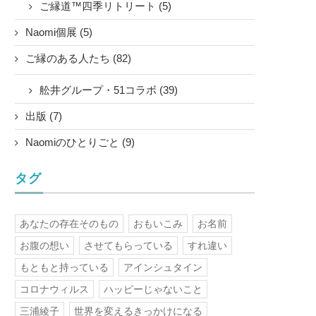
ご縁道™四季リトリート (5)
Naomi個展 (5)
ご縁のある人たち (82)
舩井グループ・51コラボ (39)
出版 (7)
Naomiのひとりごと (9)
タグ
あなたの存在そのもの
おもいこみ
お名前
お腹の想い
させてもらっている
すれ違い
もともと持っている
アインシュタイン
コロナウィルス
ハッピーじゃないこと
三浦綾子
世界を変えるきっかけになる