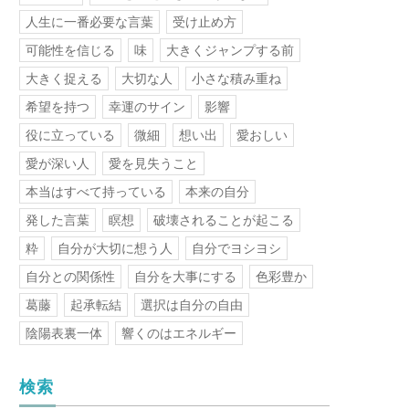
人生に一番必要な言葉
受け止め方
可能性を信じる
味
大きくジャンプする前
大きく捉える
大切な人
小さな積み重ね
希望を持つ
幸運のサイン
影響
役に立っている
微細
想い出
愛おしい
愛が深い人
愛を見失うこと
本当はすべて持っている
本来の自分
発した言葉
瞑想
破壊されることが起こる
粋
自分が大切に想う人
自分でヨシヨシ
自分との関係性
自分を大事にする
色彩豊か
葛藤
起承転結
選択は自分の自由
陰陽表裏一体
響くのはエネルギー
検索