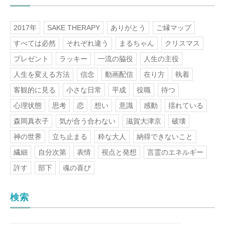
2017年
SAKE THERAPY
ありがとう
ご縁マップ
すべては必然
それぞれ違う
まるちゃん
クリスマス
プレゼント
ラッキー
一流の脇役
人生の主役
人生を変える方法
信念
動画配信
在り方
執着
客観的に見る
小さな日常
平成
役職
待つ
心理状態
思考
恋
想い
意識
感動
揺れている
森岡真衣子
気が合う合わない
滋賀大津京
破壊
神の世界
立ち止まる
粋な大人
納得できないこと
繊細
自分次第
表情
視点と発想
言霊のエネルギー
許す
部下
魂の喜び
検索