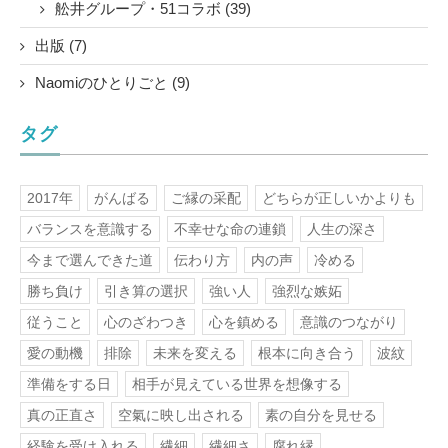
舩井グループ・51コラボ (39)
出版 (7)
Naomiのひとりごと (9)
タグ
2017年
がんばる
ご縁の采配
どちらが正しいかよりも
バランスを意識する
不幸せな命の連鎖
人生の深さ
今まで選んできた道
伝わり方
内の声
冷める
勝ち負け
引き算の選択
強い人
強烈な嫉妬
従うこと
心のざわつき
心を鎮める
意識のつながり
愛の動機
排除
未来を変える
根本に向き合う
波紋
準備をする日
相手が見えている世界を想像する
真の正直さ
空氣に映し出される
素の自分を見せる
経験を受け入れる
繊細
繊細さ
腐れ縁