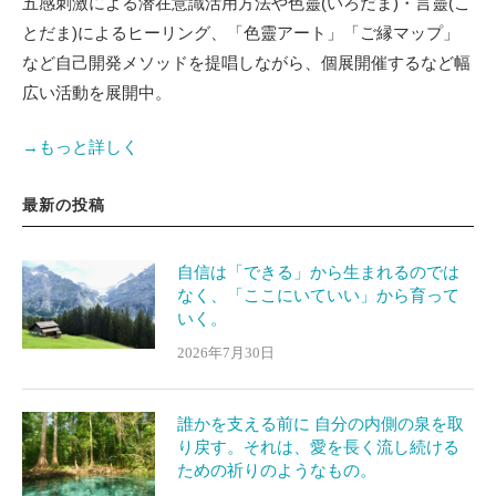
五感刺激による潜在意識活用方法や色靈(いろだま)・言靈(こ
とだま)によるヒーリング、「色靈アート」「ご縁マップ」
など自己開発メソッドを提唱しながら、個展開催するなど幅
広い活動を展開中。
→もっと詳しく
最新の投稿
自信は「できる」から生まれるのでは
なく、「ここにいていい」から育って
いく。
2026年7月30日
誰かを支える前に 自分の内側の泉を取
り戻す。それは、愛を長く流し続ける
ための祈りのようなもの。